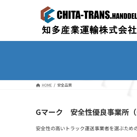
コ
ナ
ン
ビ
テ
ゲ
ン
ー
ツ
シ
へ
ョ
ス
ン
キ
に
ッ
移
プ
動
HOME
安全品質
G
マ
ー
ク
安
全
性
優
良
事
業
所
（
安全性の高いトラック運送事業者を選ぶため