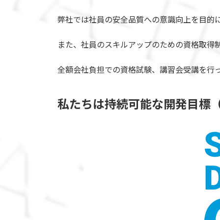
弊社では社員の安全品質への意識向上を目的に
また、社員のスキルアップのための資格取得
全額会社負担での資格試験、講習会受講を行
私
た
ち
は
持
続
可
能
な
開
発
目
標