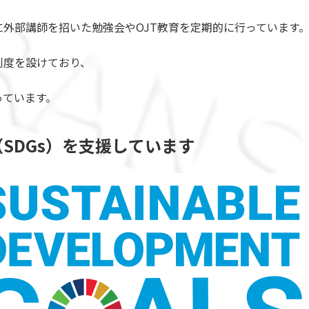
外部講師を招いた勉強会やOJT教育を定期的に行っています
制度を設けており、
っています。
（
S
D
G
s
）
を
支
援
し
て
い
ま
す