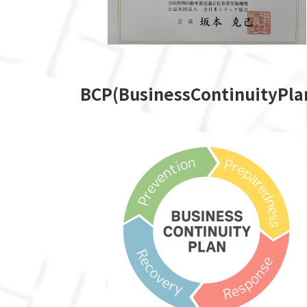
B
C
P
(
B
u
s
i
n
e
s
s
C
o
n
t
i
n
u
i
t
y
P
l
a