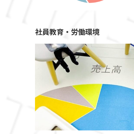
社
員
教
育
・
労
働
環
境