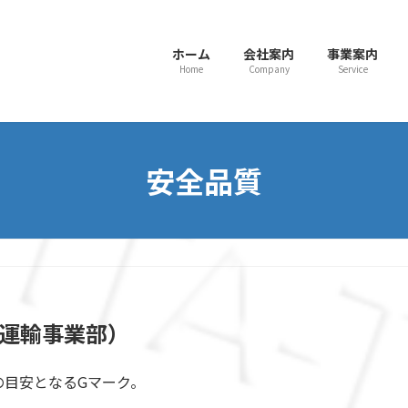
ホーム
会社案内
事業案内
Home
Company
Service
安全品質
運
輸
事
業
部
）
の目安となるGマーク。