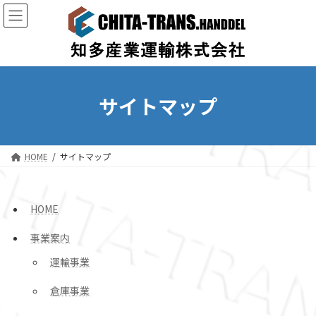
コ
ナ
ン
ビ
テ
ゲ
ン
ー
ツ
シ
へ
ョ
ス
ン
サイトマップ
キ
に
ッ
移
プ
動
HOME
サイトマップ
HOME
事業案内
運輸事業
倉庫事業