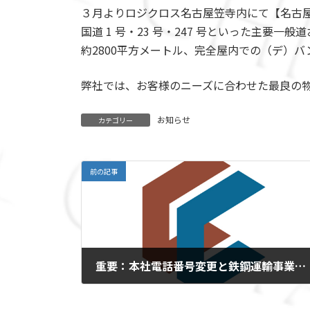
更
３月よりロジクロス名古屋笠寺内にて【名古
新
日
国道 1 号・23 号・247 号といった主要
時
約2800平方メートル、完全屋内での（デ）
:
弊社では、お客様のニーズに合わせた最良の
お知らせ
カテゴリー
前の記事
重要：本社電話番号変更と鉄鋼運輸事業部移転のお知らせ
2017年11月1日