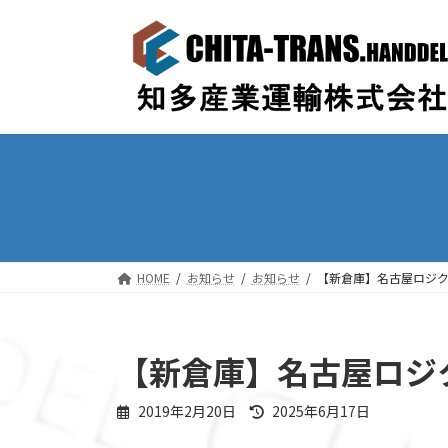
コ
ナ
ン
ビ
テ
ゲ
ン
ー
ツ
シ
へ
ョ
ス
ン
キ
に
ッ
移
プ
動
HOME
お知らせ
お知らせ
【新倉庫】名古屋ロジク
【新倉庫】名古屋ロジ
最
2019年2月20日
2025年6月17日
終